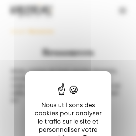
Panneau de gestion des cookies
Accueil
>
Ressources
Ressources
Actus, articles de fond, paroles d’experts,
conseils, tout ce que vous avez toujours
voulu savoir pour mieux innover et rester en
veille, sans jamais oser le demander… c’est
ici !
Nous utilisons des
cookies pour analyser
le trafic sur le site et
personnaliser votre