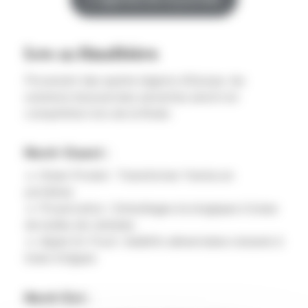
Les 12 finalistes
Provenant des quatre régions d’Europe, les
solutions biosourcées suivantes seront en
compétition lors de la finale :
Nord-Ouest :
🔹
Green Protein
: Transformer l’herbe en
protéines
🔹
Proservation
: Emballages écologiques à base
de balles de céréales
🔹
Algae for Food
: Additifs alimentaires naturels à
base d’algues
Nord-Est :