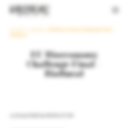
Panneau de gestion des cookies
Accueil
>
L’agenda
>
EU Bioeconomy Challenge Final –
BioRural
EU Bioeconomy
Challenge Final –
BioRural
Le 12 mai 2025 de 08:30 à 17:00