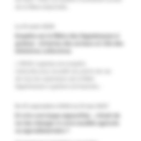
de la filière industrielle...
Le 31 août 2026
Enquête sur la filière des légumineuses à
graines : attentes des acteurs et rôle des
initiatives collectives
L'INRAE organise une enquête
nationale pour recueillir les points de vue
de tous les opérateurs de la filière
légumineuses à graines (entreprises,...
Du 01 septembre 2026 au 31 mai 2027
Et si le vrai risque aujourd’hui… c’était de
ne rien changer à votre modèle agricole
ou agroalimentaire ?