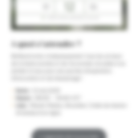
A quoi s’attendre ?
BioRural invite chaleureusement tous les acteurs
de la bioéconomie et de l’économie circulaire à se
joindre à nous pour une journée d’inspiration,
d’innovation et de réseautage !
Date :
12 mai 2025
Heure :
08h30 – 16h30 CET
Lieu :
Mundo Madou, Bruxelles | Salle de réunion
Artemisia & en ligne
L’agenda de la journée