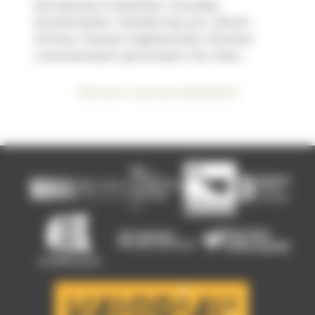
Sécheresses à répétition. Incendies
immaîtrisables. Volatilité des prix. Détroit
d’Ormuz. Pression réglementaire. Attentes
consommateurs qui évoluent vite. Dans...
Découvrir tous les événements