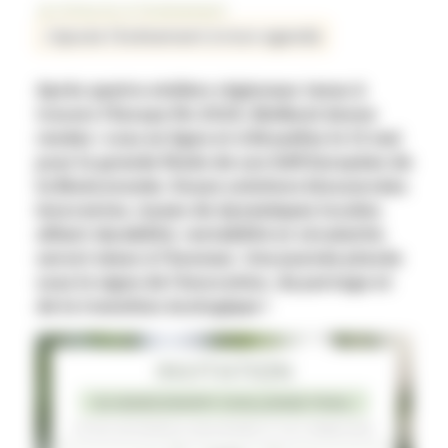
Je m'inscris à l'évènement
J'ajoute l'événement à mon agenda
Après quatre ateliers régionaux tenus à
travers l’Europe fin 2024, BioRural donne
rendez-vous en ligne et à Bruxelles le 12 mai
pour la grande finale de son Défi Européen de
la Bioéconomie. Douze solutions biosourcées
innovantes, issues de dynamiques locales
alliant durabilité, rentabilité et circularité,
seront mises à l’honneur. Une journée placée
sous le signe de l’innovation, du partage et
de la transition écologique !