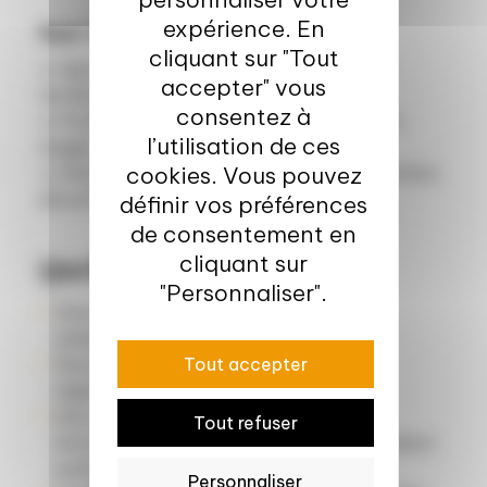
expérience. En
Sud-Ouest :
cliquant sur "Tout
🔹
AgroBioTex
: Des déchets agricoles aux
accepter" vous
textiles écologiques
consentez à
🔹
Protiberia
: Protéines issues des substrats
l’utilisation de ces
usagés de champignons
cookies. Vous pouvez
🔹
Énergie des forêts
: Centrales de cogénération
décentralisées à copeaux de bois
définir vos préférences
de consentement en
cliquant sur
Quelles opportunités ?
"Personnaliser".
Des interventions inspirantes et une
présentation de l’initiative BioRural
Tout accepter
Des sessions de pitchs des 12 lauréats
régionaux
Des opportunités de rencontrer des
Tout refuser
innovateurs, des investisseurs et des décideurs
politiques
Personnaliser