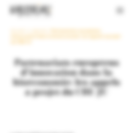
Panneau de gestion des cookies
Accueil
>
L’agenda
>
Partenariats européens
d’innovation dans la bioéconomie: les appels à projet
du CBE JU
Partenariats européens
d’innovation dans la
bioéconomie: les appels
à projet du CBE JU