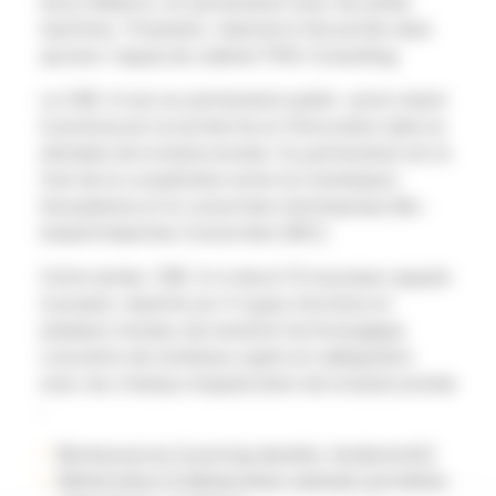
Innov’Alliance, en partenariat avec les pôles
Xylofutur, Polymeris, Valorial et Novachim ainsi
qu’avec l’appui du cabinet PNO Consulting.
Le CBE JU est un partenariat public-privé visant
à promouvoir la recherche et l’innovation dans le
domaine de la bioéconomie. Ce partenariat est le
fruit de la coopération entre la Commission
Européenne et le consortium d’entreprises Bio-
based Industries Consortium (BIC).
Cette année, CBE JU a lancé 13 nouveaux appels
à projets, répartis sur 4 types d’actions et
plusieurs niveaux de maturité technologique,
couvrants de nombreux sujets en adéquation
avec les champs d’application de la bioéconomie
:
Bioressources (sourcing durable, biodiversité)
Alimentation & Alimentation animale (protéines