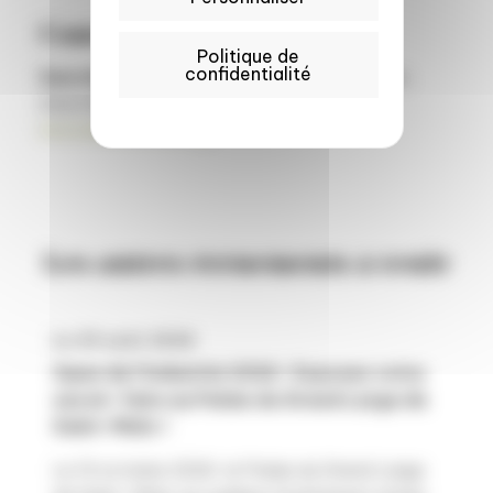
Contact :
Politique de
confidentialité
Sara Botti
, Responsable Projets Européens,
Innov’Alliance (
sara.botti@pole-
innovalliance.com
)
Les autres événements à venir
Le 29 août 2026
Open de l’Industrie 2026 : Exposez votre
savoir-faire au Palais du Grand Large de
Saint-Malo !
Le 13 octobre 2026, le Palais du Grand Large