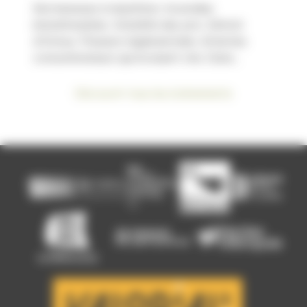
Sécheresses à répétition. Incendies
immaîtrisables. Volatilité des prix. Détroit
d’Ormuz. Pression réglementaire. Attentes
consommateurs qui évoluent vite. Dans...
Découvrir tous les événements