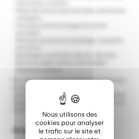
alternatives, nutrition)
Molécules biosourcées (biochimie, plateformes
chimiques)
Processus (biotechnologies de rupture,
procédés)
Matériaux biosourcés (emballages, polymères
innovants)
Bioénergies (valorisation des bio-déchets)
Biotechnologies marines (macroalgues,
ressources marines)
Pour mieux comprendre ce partenariat, découvrir
les appels à projets 2025 et bénéficier des
conseils d’un cabinet expert dans le montage de
candidatures aux CBE JU, rejoignez-nous lors de
cette session d’information !
Nous utilisons des
cookies pour analyser
Au programme :
le trafic sur le site et