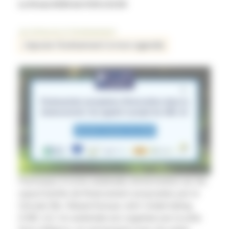
Le 14 mai 2025 de 11:00 à 12:30
Je m'inscris à l'évènement
J'ajoute l'événement à mon agenda
Participez à notre webinaire d’information sur les
opportunités de financement proposées par le
Circular Bio-Based Europe Joint Undertaking
(CBE JU). Ce webinaire est organisé par le pôle