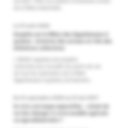
de Saint-Malo accueillera l’événement phare
de la filière industrielle...
Le 31 août 2026
Enquête sur la filière des légumineuses à
graines : attentes des acteurs et rôle des
initiatives collectives
L'INRAE organise une enquête
nationale pour recueillir les points de vue
de tous les opérateurs de la filière
légumineuses à graines (entreprises,...
Du 01 septembre 2026 au 31 mai 2027
Et si le vrai risque aujourd’hui… c’était de
ne rien changer à votre modèle agricole
ou agroalimentaire ?