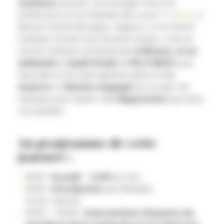
solutions
peuvent-ils envisager face à la
raréfaction et à la flambée des cours ?
Valorial
,
Biotech Santé Bretagne, Vegenov, et le Centre
Culinaire Conseil vous donnent rendez-vous au
Centre Culinaire Contemporain
à Rennes, et en
webinaire
, le
jeudi 26 juin
de
9h à 16h30
pour
répondre à ces interrogations grâce à des
experts
et
témoins engagés
sur le sujet. Ne
manquez pas l’après-midi
dégustation
qui ravira
vos papilles.
Au programme de cette
journée :
8h30 :
Accueil
–
Café
sur site
9h00 :
Introduction
par Blandine
Fortin, Valorial
9h05 – 10h45 :
Interventions d’experts du