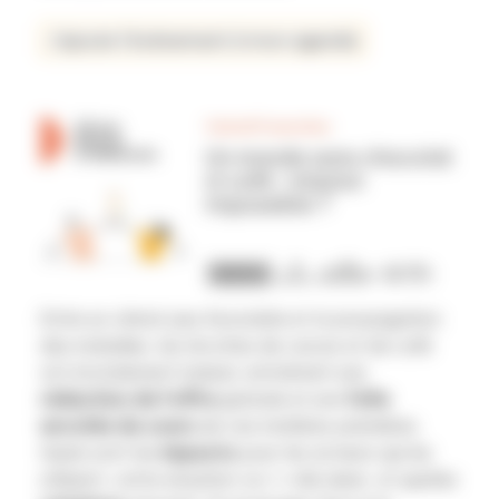
J'ajoute l'événement à mon agenda
Entre un climat peu favorable et la propagation
des maladies, les récoltes de cacao et de café
ont brutalement baissé, entraînant une
réduction de l’offre
globale et une
folle
envolée du cours
de ces matières premières.
Quels sont les
impacts
pour les acteurs qui les
utilisent, cette situation va-t-elle durer, et quelles