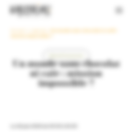
Panneau de gestion des cookies
Accueil
>
L’agenda
>
Un monde sans chocolat ni café :
mission impossible ?
Valorial’Connection
Un monde sans chocolat
ni café : mission
impossible ?
Le 26 juin 2025 de 09:00 à 16:30