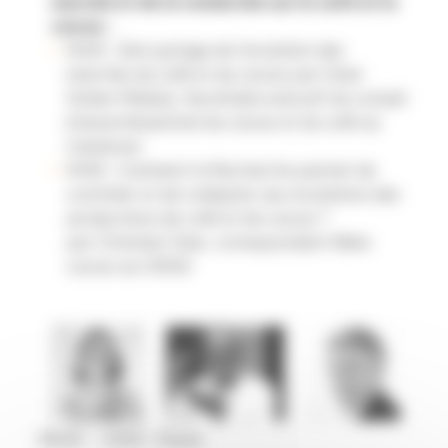
marché et de la recherche sur le café et le
cacao :
9h05 : Décryptage de l’évolution des
marchés du café et du cacao par Omer
Gatien Maledy, Secrétaire exécutif du conseil
interprofessionnel du cacao et du café au
Cameroun
9h55 : Comment la Recherche permet de
contrôler et de s’adapter aux évolutions des
productions de café et de cacao ?
par Christian Cilas, correspondant filière
cacao au CIRAD
10h45 – 11h05 : Pause