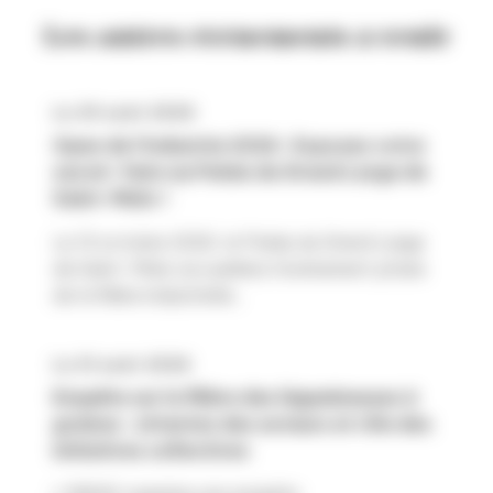
Les autres événements à venir
Le 29 août 2026
Open de l’Industrie 2026 : Exposez votre
savoir-faire au Palais du Grand Large de
Saint-Malo !
Le 13 octobre 2026, le Palais du Grand Large
de Saint-Malo accueillera l’événement phare
de la filière industrielle...
Le 31 août 2026
Enquête sur la filière des légumineuses à
graines : attentes des acteurs et rôle des
initiatives collectives