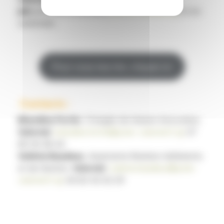
juin
prochain à Rennes (
Centre Culinaire
) et en
webinaire.
Pour vous inscrire, cliquez ici
Contacts :
Blandine Fortin
, Chargée de mission Innovation,
Valorial
,
blandine.fortin@pole-valorial.fr
, 07
85 34 38 42
Valérie Baudeux
, Assistante Relation Adhérents
et de Gestion,
Valorial
,
valerie.baudeux@pole-
valorial.fr
, 06 82 42 62 29