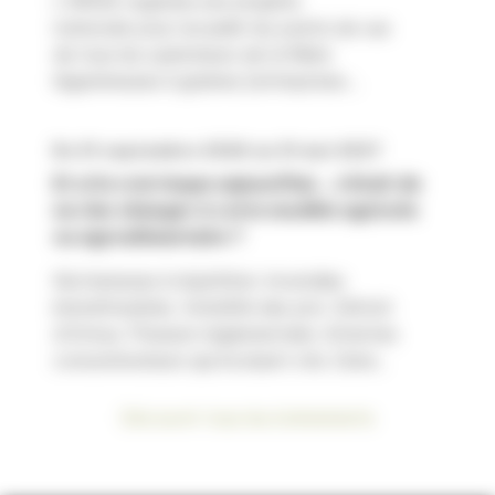
L'INRAE organise une enquête
nationale pour recueillir les points de vue
de tous les opérateurs de la filière
légumineuses à graines (entreprises,...
Du 01 septembre 2026 au 31 mai 2027
Et si le vrai risque aujourd’hui… c’était de
ne rien changer à votre modèle agricole
ou agroalimentaire ?
Sécheresses à répétition. Incendies
immaîtrisables. Volatilité des prix. Détroit
d’Ormuz. Pression réglementaire. Attentes
consommateurs qui évoluent vite. Dans...
Découvrir tous les événements