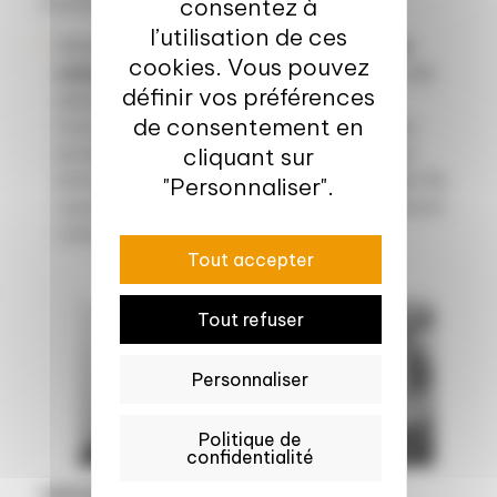
Cocktail déjeunatoire
consentez à
l’utilisation de ces
14h30 – 16h30 :
Ateliers dégustation de
cookies. Vous pouvez
solutions alternatives
au cacao et au café,
définir vos préférences
animés par Emilie Robin, Centre Culinaire
de consentement en
Conseil et Céline Baty-Julien, Vegenov. Les
cliquant sur
produits dégustés seront présentés par les
entreprises exposantes (Prova, Biospringer By
"Personnaliser".
Lesaffre, Vallée Torréfaction, Graine de Breton,
Lobodis, NeoLoco, Arsène, Fuzco).
Tout accepter
Tout refuser
Personnaliser
Politique de
confidentialité
Valorial
vous donne rendez-vous le
26