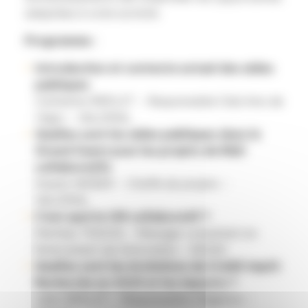
adaptées à votre activité.
Programme :
Introduction et contexte actuel des aides
publiques
Catherine MERLET – Responsable Club Inno de
l’Agro – VALORIAL
Quelles sont les aides publiques dans le
Grand Ouest pour les projets de R&D
collaboratifs
Gwenn WEBER – Cheffe de projets –
VALORIAL
C’est quoi le CIR collaboratif ?
Mathieu TRIDON – Manager consultant en
financement de l’innovation – SKOAZ
Quelles sont les évolutions du Crédit Impôt
Recherche en 2025 et les impacts ?
Julien BRELET – Responsable d’Agence –