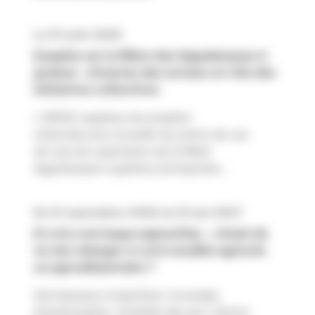
Le 31 août 2026
Enquête sur la filière des légumineuses à
graines : attentes des acteurs et rôle des
initiatives collectives
L'INRAE organise une enquête
nationale pour recueillir les points de vue
de tous les opérateurs de la filière
légumineuses à graines (entreprises,...
Du 01 septembre 2026 au 31 mai 2027
Et si le vrai risque aujourd’hui… c’était de
ne rien changer à votre modèle agricole
ou agroalimentaire ?
Sécheresses à répétition. Incendies
immaîtrisables. Volatilité des prix. Détroit