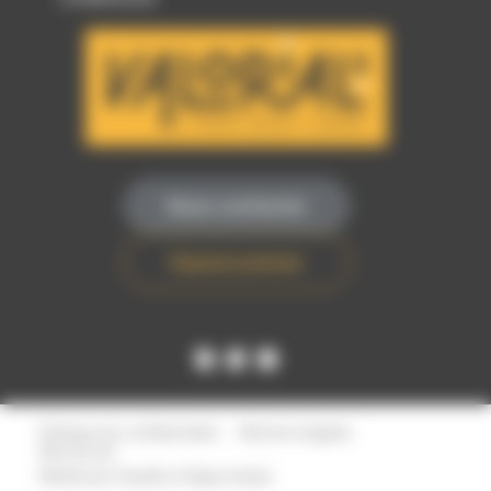
Nous contacter
Espace presse
Politique de confidentialité
Mentions légales
Plan du site
Réalisé par
Voyelle
et
Hippocampe