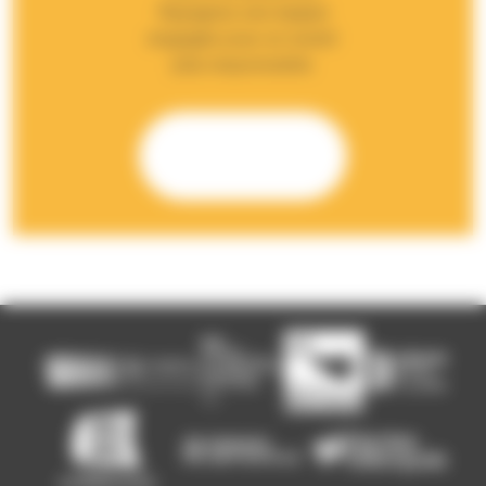
Rejoignez une équipe
engagée pour un avenir
plus responsable.
Rencontrons-
nous