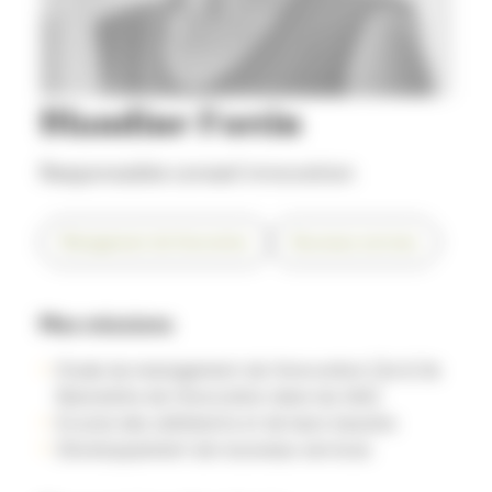
Blandine Fortin
Responsable conseil innovation
Management de l'innovation
Nouveaux services
Mes missions
Etude du management de l’innovation (2e & 3e
Baromètre de l’innovation dans les IAA)
Ecoute des adhérents et de leurs besoins
Développement de nouveaux services