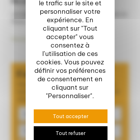
Ma madeleine de Proust
le trafic sur le site et
personnaliser votre
Les paupiettes de veau aux petits légumes de ma
expérience. En
Mamie, souvenir d’enfance…
cliquant sur "Tout
accepter" vous
Revenir à l'équipe Valorial
consentez à
l’utilisation de ces
cookies. Vous pouvez
définir vos préférences
Contactez-moi !
de consentement en
Vous souhaitez échanger avec l’un de nos
cliquant sur
experts pour développer un nouveau projet
"Personnaliser".
d'innovation ?
Tout accepter
Tout refuser