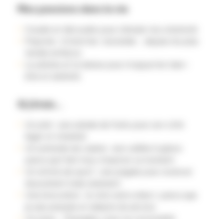
Mes passions dans la vie
Coudre et découdre pour stimuler ma créativité
Papoter, tchatcher, bavarder… depuis ma plus
tendre enfance
Le pilates et la danse pour m’apporter bien-
être et sérénité
Si j’étais…
Un plat : une salade de fruits pour son côté
léger et vitaminé
Un ustensile de cuisine : une cuillère à glace
parce qu’il fait trop chaud en ce moment
Un article de sport : une pagaie pour avancer
doucement mais sûrement
Une innovation : le click and collect, parce que
je suis pressée et adepte du service
Un pays : l’Espagne, pour sa convivialité