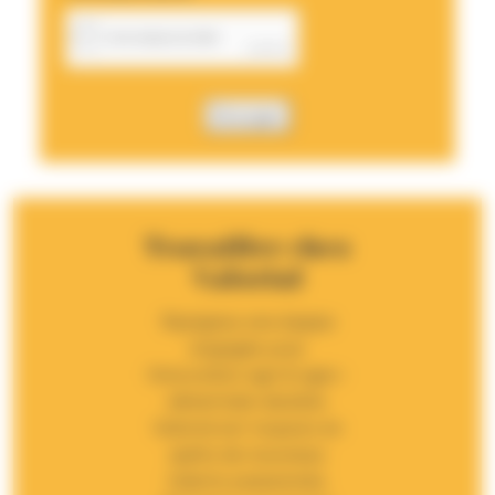
Envoyer
Travailler chez
Valorial
Rejoignez une équipe
engagée pour
l’innovation agri & agro-
alimentaire durable.
Valorial est toujours en
quête de nouveaux
talents passionnés.