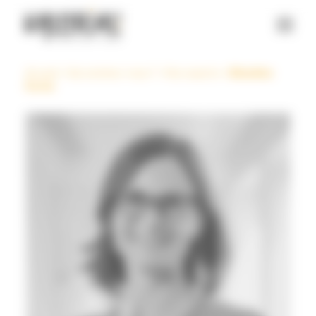
Panneau de gestion des cookies
Accueil
>
Qui sommes-nous ?
>
Nos experts
>
Blandine
Fortin