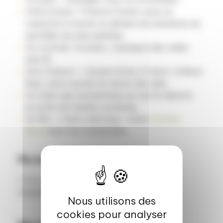
Un(e) artiste : Florence Foresti, pour sa
capacité à tourner en dérision les situations du
quotidien les plus pénibles
Un cocktail : le mojito, classique mais valeur
sûre 😉
Une chanson : « Empire State of mind » d’Alicia
Keys, parce qu’elle me donne des ailes
Un objet que j’emmènerais sur une île déserte :
un polar de Camilla Lackberg
Un film : « Darty dancing », seule
Caroline
Revol
peut me comprendre…
Ma devise
« Il n’y a que ceux qui ne font rien qui ne se
trompent jamais »
Nous utilisons des
cookies pour analyser