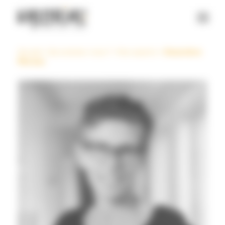
Panneau de gestion des cookies
Accueil
>
Qui sommes-nous ?
>
Nos experts
>
Geneviève
Moreau