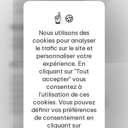
aux saveurs des mangues, ananas, etc… et
assouvir mes tendances fructariennes
Ma devise
Nous utilisons des
« La vie c’est comme une bicyclette, il faut
cookies pour analyser
avancer pour ne pas perdre l’équilibre. »
le trafic sur le site et
personnaliser votre
expérience. En
Ma madeleine de Proust
cliquant sur "Tout
Une baguette blanche pour un sandwich
accepter" vous
jambon-beurre, avec les cousins, cousines,
consentez à
entassés dans la cuisine chez mes grands-
l’utilisation de ces
parents. Goût magique pour nous gamins qui
cookies. Vous pouvez
étions au pain complet bien avant l’heure à la
définir vos préférences
maison
de consentement en
cliquant sur
Revenir à l'équipe Valorial