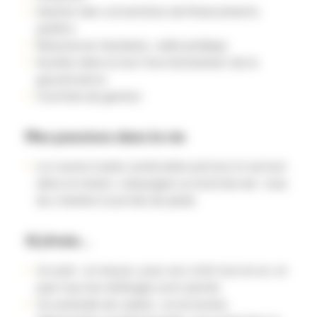
Gestion des conventions de financements
publics
Ressources humaines, veille juridique
Soutien dans le bon fonctionnement de la
gouvernance
Contrôle de gestion
Mes passions dans la vie
La course à pied, praticable partout et surtout
dans la nature, campagne ou bord de mer, tous
les chemins à portée de pieds
Si j’étais…
Un plat : un mezze, pour son côté tout en un, et
puis tous les mélanges sont permis
Un ustensile de cuisine : un économe,