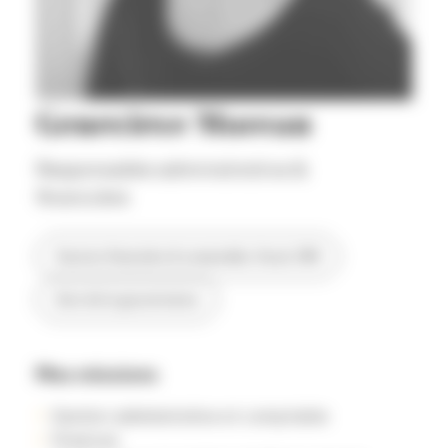
Geneviève Moreau
Responsable administrative &
financière
Gestion financière & comptable, fiscal, GRH
Suivi de la gouvernance
Mes missions
Gestion administrative et comptable
Finances