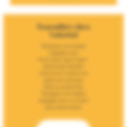
Travailler chez
Valorial
Rejoignez une équipe
engagée pour
l’innovation agri & agro-
alimentaire durable.
Valorial est toujours en
quête de nouveaux
talents passionnés.
Rejoignez une équipe
engagée pour un avenir
plus responsable.