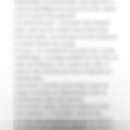
déformation professionnelle, pour éplucher la
carotte quotidienne au retour du boulot, apéro
soft et bonne mine assurée !
Un article de sport : forcément des baskets
pour courir sur les chemins du monde entier.
Une innovation : un soleil que l’on peut déplacer
et mettre devant les nuages
Un pays : un cocktail de paysage avec la mer
de Bretagne, ma plage préférée de l’île d’Yeu, le
relief de la Réunion, les couleurs de l’Inde, et
partout des marchés de fruits et légumes du
monde entier
Une artiste : je ferais partie d’une troupe de
cirque, acrobate, en déplacement dans le
monde entier dans une roulotte
Un cocktail : beau comme un Rainbow flag
Une chanson : « T’es belle » de Barcella
Un objet que j’emmènerais sur une île déserte
: un opinel avec lame inoxydable pour goûter