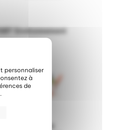
SBT Environnement
et personnaliser
 consentez à
éférences de
.