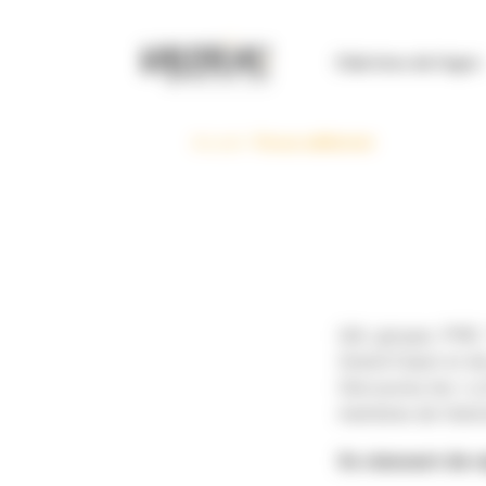
Panneau de gestion des cookies
Club Inno de l’agro
Accueil
>
Focus adhérent
IAA, groupe, PME, 
Grand Ouest et de 
Découvrez les « p’
membres de Valori
Ils viennent de 