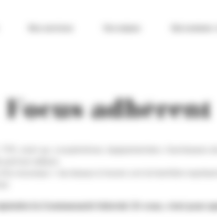
Nos services
Vos enjeux
Qui sommes-
Focus adhérent
TPE, start up, coopératives, équipementiers, fournisseurs d
partout ailleurs.
tits nouveaux » du réseau à travers cet échantillon représe
al.
rejoindre la Communauté Valorial. Et vous, c’est pour q