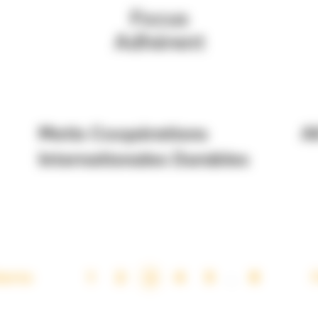
Metis Coopérations
A
Internationales Durables
dente
1
2
4
5
8
3
…