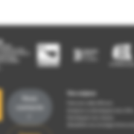
Vos enjeux
Nous
Faire une veille efficace
contacte
Analyser ou développer mon offre
r
Développer mon réseau
(Re)définir ma stratégie d’innovat