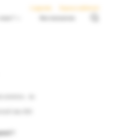
L’agenda
Espace adhérent
nous ?
Nos ressources
e solutions… du
ntatif des 350
uand ?