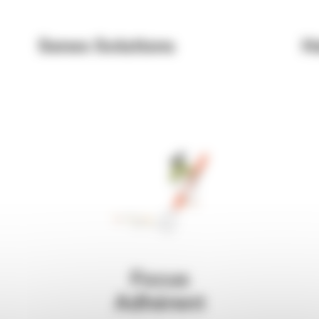
Senes Solutions
H