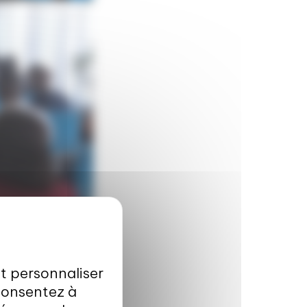
et personnaliser
 consentez à