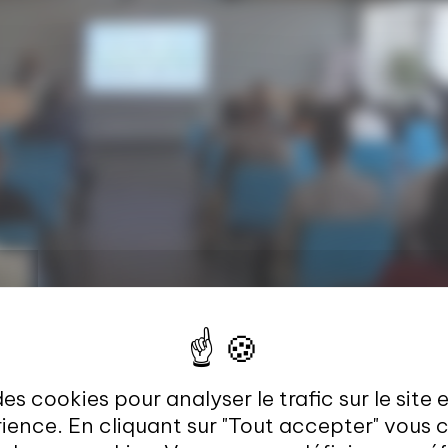
des cookies pour analyser le trafic sur le site 
ience. En cliquant sur "Tout accepter" vous