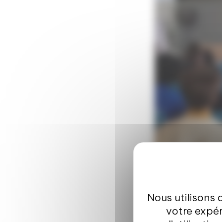
Nous utilisons 
votre expér