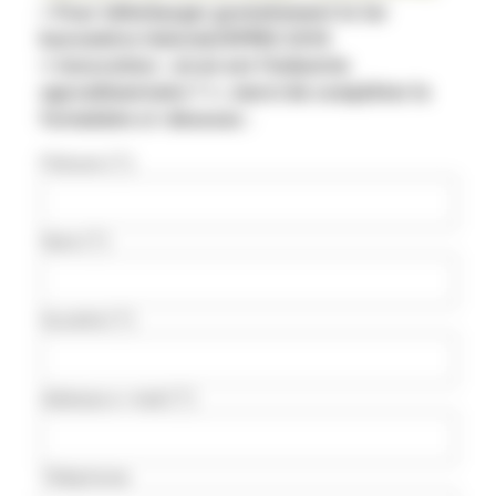
> Pour télécharger gratuitement le 1er
baromètre Valorial/KPMG 2014
« Innovation : où en est l’industrie
agroalimentaire ? »,
merci de compléter le
formulaire ci-dessous :
Prénom (*)
Nom (*)
Société (*)
Adresse e-mail (*)
Téléphone