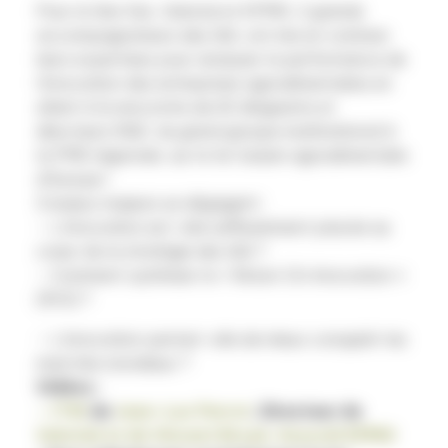
Pour la 1ère fois, Valorial et KPMG, 2 grands
accompagnateurs des IAA, ont mis en commun
leurs expertises pour analyser la performance de
l’innovation des entreprises agroalimentaires en
allant à la rencontre de 60 dirigeants et
directeurs R&D, du grand groupe multinational à
la PME régionale, sur le 1er bassin agroalimentaire
d’Europe !
3 enjeux majeurs se dégagent :
– L’innovation est-elle suffisamment placée au
coeur de la stratégie des IAA ?
– Comment optimiser le « Return On Innovation »
(ROI) ?
– L’innovation permet-elle de mieux conquérir les
marchés mondiaux ?
Vidéos :
–
ITW
de
Jean-Luc
Perrot
, Directeur de
Valorial et de Vincent Broyé, Associé KPMG