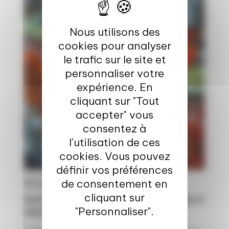
Nous utilisons des
cookies pour analyser
le trafic sur le site et
personnaliser votre
expérience. En
cliquant sur "Tout
accepter" vous
consentez à
l’utilisation de ces
cookies. Vous pouvez
définir vos préférences
de consentement en
13 oct. 2025
cliquant sur
Innovez avec des filières internationales à
"Personnaliser".
impact positif durable