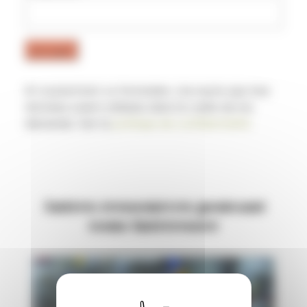
En soumettant ce formulaire, j’accepte que mes
données soient utilisées dans le cadre de ma
demande. Voir la
politique de confidentialité
.
Autres ressources pouvant
vous intéresser
Innovation & transformation