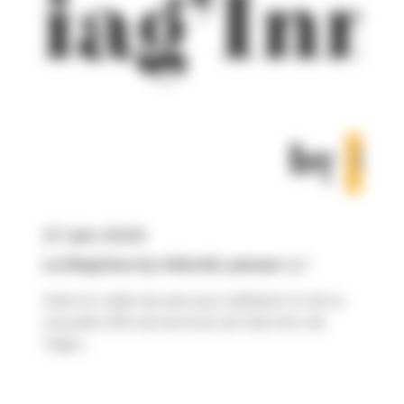
27 juin 2025
Le Diag’Inno by Valorial, pensez-y !
Dans le cadre du parcours adhérent et de la
nouvelle offre de services du Club Inno de
l’Agro...