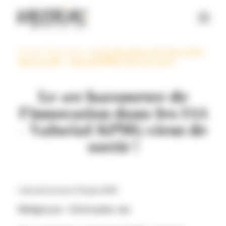
Panneau de gestion des cookies
Accueil
>
Ressources
>
Le 1er baromètre de l’innovation
dans les IAA – Valorial/KPMG vient de sortir !
Le 1er baromètre de
l’innovation dans les IAA
– Valorial/KPMG vient de
sortir !
1 min de lecture |
21 juin 2015
Rédigé par : Christophe Jan