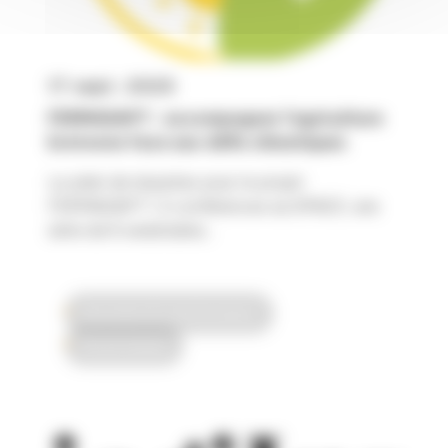
17 sept. 2025
FERMADAPT : accompagner l’agriculture
bretonne face aux défis climatiques
Le plein de réussites pour le projet
FERMADAPT ! 2 conférences au SPACE, une
série de 8 webinaires...
Innovation & transformation
Vie du réseau