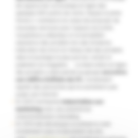
de rapprocher sa​ boutique en ligne des
quelques 600 points de vente. Depuis la plate
forme e-commerce ne cesse de proposer de
nouveaux services pour toujours accroître
l’expérience utilisateur et la rentabilité :
assurance des produits lors des livraisons,
indication de stock en temps réel des produits
dans la boutique la plus proche, retrait et
paiement en magasins… ​ ​ La réservation en ligne
des produit​s a ainsi permis​ au groupe
accroître
son chiffre d’affaire de 3%
, notamment
auprès des personnes qui ne souhaitent pas
payer par internet.
En 2012 l’entreprise
industrialise son
marketing
avec une plateforme
d’automatisation d’emailing.
En 2013 elle développe sa présence web
notamment avec le lancement du site