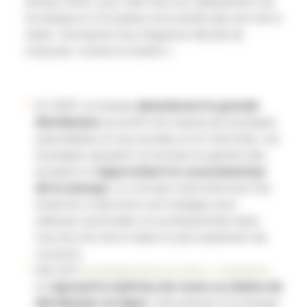
années 2000, pour faire ​face au vieillissement de
la marque et à la​ baisse structurelle des arts de la
table, l’entreprise Guy Degrenne décide de
s’imposer comme le numéro 1.
En 2005, la marque
abandonne la grande
distribution
au profit d’un réseau de boutiques
spécialisées en succursales et en franchise. Les
boutiques appuient la montée en gamme des
produits ​et
rapprochent le consommateur
de la marque
. Le concept marchand une fois
révisé les collections sont élargies pour
adresser particuliers et professionnels dans
tous les arts de la table et plus seulement les
couverts.​ ​
Dès 2011
la marque lance un site e-commerce
,
et
reprend la maîtrise de toute sa chaî​ne de
distribution en ligne
. Cela permet à la marque