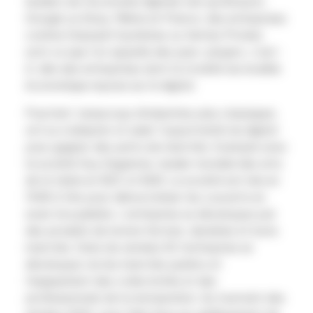
leaders de l’économie digitale tels qu’Amazon,
Google ou Ebay. Même en France, des entreprises
comme Dassault Systèmes ou Ventes Privées
sont ce que l’on appelle des pure-players, c’est-
à-dire des entreprises dont la totalité du modèle
économique repose sur le digital. ​
Pourtant, beaucoup d’industries plus classiques,
ont su s’adapter et saisir l’opportunité du digital
pour gagner des parts de marchés. Exemple avec
la société Guy Degrenne, leader mondial des arts
de la table en B2C et B2B. La société est née en
1948 à Vire pour démocratiser les couverts en
acier inoxydable. L’entreprise se développe par
des produits de bonne facture, durables​ et bons
marchés. Dans les années 60 l’entreprise se
développe via les marchés publics et
l’équipement des collectivités et des
professionnels de la restauration​. Au tournant des