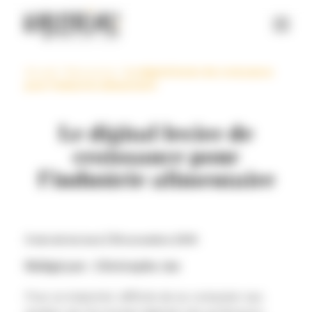
Panneau de gestion des cookies
Accueil
>
Ressources
>
Le digital levier de croissance
pour l’industrie alimentaire
Le digital levier de
croissance pour
l’industrie alimentaire
3 min de lecture |
18 novembre 2014
Rédigé par : Christophe Jan
Pour un industriel, difficile de se comparer aux