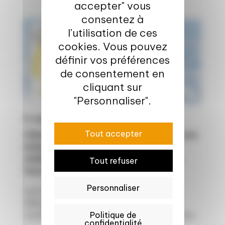
accepter" vous
consentez à
l’utilisation de ces
Science, technologies & durabilité
cookies. Vous pouvez
définir vos préférences
de consentement en
cliquant sur
"Personnaliser".
4 sept. 2023
Tout accepter
ClimAléas-Test : un outil d’animation pour
échanger sur la vulnérabilité et la
résilience des exploitations agricoles
Tout refuser
face au changement climatique
Personnaliser
Les exploitations agricoles de l’ouest
(Bretagne & Pays de la Loire) sont aussi
Politique de
confrontées au changement climatique. Pour...
confidentialité