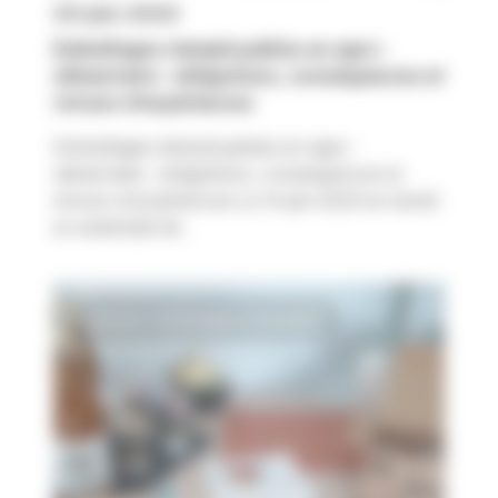
25 juin 2023
Emballages réemployables en agro-
alimentaire : obligations, conséquences et
retours d’expériences
Emballages réemployables en agro-
alimentaire : obligations, conséquences et
retours d’expériences Le 14 juin 2023 se tenait
un webinaire lié...
Science, technologies & durabilité