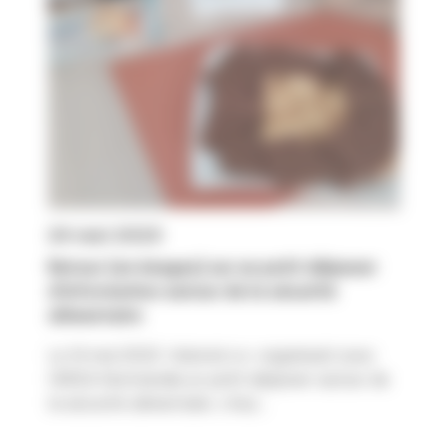
24 mai 2023
Retour (en images) sur un petit déjeuner
d’information autour de la sécurité
alimentaire
Le 16 mai 2023, Valorial co-organisait avec
l'AREA Normandie un petit déjeuner autour de
la sécurité alimentaire, chez...