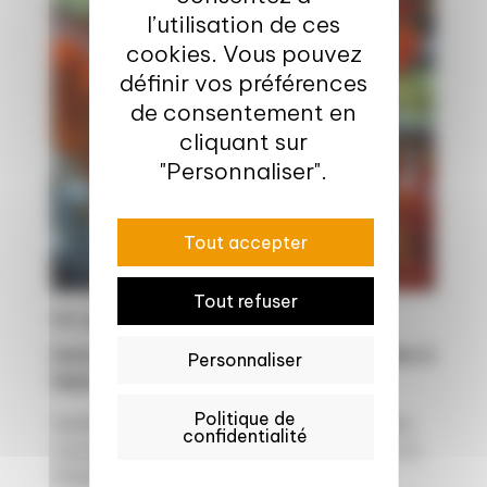
l’utilisation de ces
cookies. Vous pouvez
définir vos préférences
de consentement en
cliquant sur
"Personnaliser".
Tout accepter
Tout refuser
13 oct. 2025
Innovez avec des filières internationales à
Personnaliser
impact positif durable
Politique de
Vanille, cacao, cajou, céréales, lait, produits
confidentialité
carnés… Les filières de sourcing et d’export à
l’international offrent une diversité...