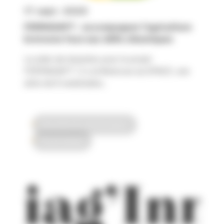
17 sept. 2025
FERMADAPT : accompagner l’agriculture
bretonne face aux défis climatiques
Le plein de réussites pour le projet
FERMADAPT ! 2 conférences au SPACE, une
série de 8 webinaires...
Innovation & transformation
Vie du réseau