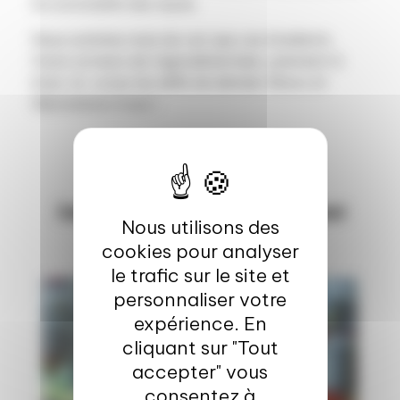
la convivialité des repas.
Nous sommes ravis de voir que ces étudiants,
futurs acteurs de l’agroalimentaire, prennent à
bras-le-corps les défis de demain. Bravo et
félicitations à eux !
Autres ressources pouvant
Nous utilisons des
vous intéresser
cookies pour analyser
le trafic sur le site et
personnaliser votre
Innovation & transformation
expérience. En
cliquant sur "Tout
accepter" vous
consentez à