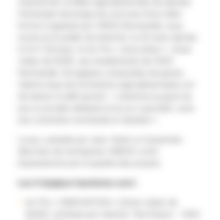
transformer la filière agroalimentaire de demain.
Partenaire historique du concours Innov’Alim
School organisé par l’AREA Normandie, nous
avons eu le plaisir de remettre, le 20 mars dernier,
à l’IUT d’Evreux, le 1er Prix « Innovation », d’une
valeur de 500€, aux étudiant(e)s de l’ESIX
Normandie. 26 équipes composées de jeunes
talents issus de formations agroalimentaires ont
dû relever le défi suivant : « remettre au goût du
jour un produit délaissé et/ou un coproduit, avec
une coloration normande et durable ».
Le jury, présidé par Jean-Noël Le Carpentier,
directeur de l’entreprise YABON, a été
impressionné par la qualité des projets.
Les 4 équipes lauréates sont :
1er Prix « INNOVATION » (d’une valeur de
500€), attribué par Valorial : Rou’Cisson – ESIX