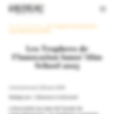
Panneau de gestion des cookies
Accueil
>
Ressources
>
Les Trophées de l’Innovation
Innov’Alim School 2025
Les Trophées de
l’Innovation Innov’Alim
School 2025
2 min de lecture |
28 mars 2025
Rédigé par : Clémence Carbonnel
L’innovation au cœur de l’avenir de