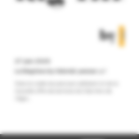
27 juin 2025
Le Diag’Inno by Valorial, pensez-y !
Dans le cadre du parcours adhérent et de la
nouvelle offre de services du Club Inno de
l’Agro...