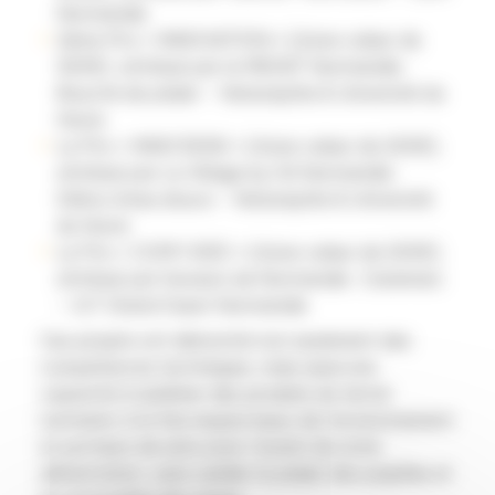
Normandie
2ème Prix « INNOVATION » (d’une valeur de
300€), attribué par le MEDEF Normandie :
Bouché de plaisir – Naturapôle & Université du
Havre
Le Prix « INNO’SENS » (d’une valeur de 200€),
attribué par Le Village by CA Normandie :
Délice d’eau douce – Naturapôle & Université
du Havre
Le Prix « COM’1 IDEE » (d’une valeur de 200€),
attribué par Saveurs de Normandie : Caramarc
– IUT Grand Ouest Normandie
Ces projets ont démontré non seulement des
compétences techniques, mais aussi une
capacité à sublimer des produits du terroir
normand, à la fois respectueux de l’environnement
et porteurs de sens pour l’avenir de notre
alimentation, sans oublier le plaisir des papilles et