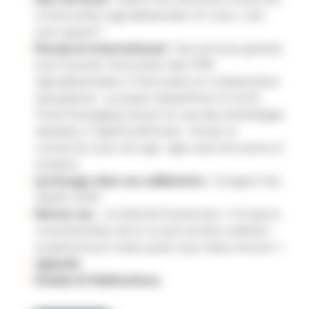
à l’innovation agroalimentaire ! Et vous, c’est
pour quand ?
Europe & International :
Des services gratuits
pour booster l’innovation des PME
agroalimentaires // Innovation et collaboration
européenne : Le projet Value4Pack et la S3
Food Packaging tracent la voie des emballages
durables // Agrifood4Future : former et
connecter pour une agri-agro plus innovante et
inclusive
Ça bouge chez nos adhérents :
Congrès One
Health 2025
Retour sur…
la Valorial’Connection « Ce que le
consommateur dit et ce qu’il achète vraiment :
le grand écart à décrypter pour mieux innover »
Agenda
Études & Publications