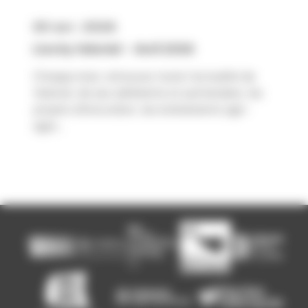
30 avr. 2026
Live by Valorial – Avril 2026
Chaque mois, retrouvez toute l’actualité de
Valorial, de ses adhérents et partenaires, les
projets d’innovation, les événements agri-
agro...