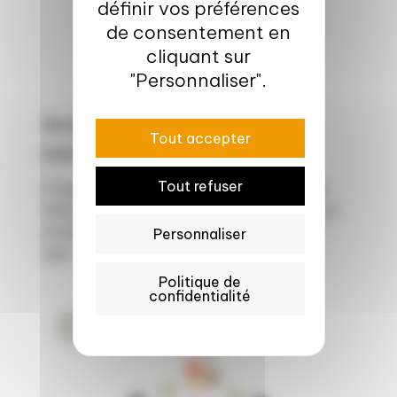
définir vos préférences
de consentement en
cliquant sur
"Personnaliser".
30 juin 2026
Tout accepter
Live by Valorial – Juin 2026
Tout refuser
Chaque mois, retrouvez toute l’actualité de
Valorial, de ses adhérents et partenaires, les
projets d’innovation, les événements agri-
Personnaliser
agro...
Politique de
confidentialité
Newsletter Valorial