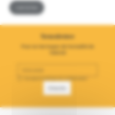
Lire la live
Newsletter
Pour ne rien louper de l’actualité de
Valorial
J’accepte la politique de confidentialité.
*
S’inscrire