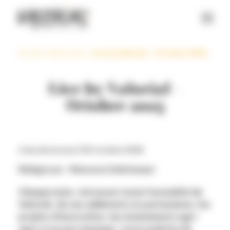
Panneau de gestion des cookies
Accueil
>
Ressources
>
Live by Valorial – Octobre 2025
Live by Valorial –
Octobre 2025
2 min de lecture |
30 octobre 2025
Rédigé par : Memona Dalichampt
Chaque mois, retrouvez toute l’actualité de
Valorial, de ses adhérents et partenaires, les
projets d’innovation, les événements agri-
agro à ne pas manquer, notre palette de