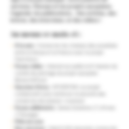
services, l’Europe et les projets européens,
l’agenda, les publications… Des articles, des
brèves, des interviews, et des vidéos !
Au menu ce mois-ci :
À la une :
Connecter les champs des possibles
entre le Kenya et la France avec le projet
Farm’Innov
Focus vidéo :
Valorial accueille la 6ᵉ réunion du
comité de pilotage du projet européen
Biotech4Food
Success Story :
SPOREFISH, un projet
collaboratif pour renforcer la sécurité des
conserves de poisson-crustacé
Focus adhérents :
Senes Solutions // Liftvrac
// Rouages
Pôle en Live
Nos services :
Déjà 8 000 abonnés connectés