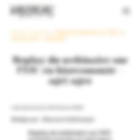
Panneau de gestion des cookies
Accueil
>
Ressources
>
Replay du webinaire sur l’EIC en
bioéconomie – agri/agro
Replay du webinaire sur
l’EIC en bioéconomie –
agri/agro
1 min de lecture |
22 février 2024
Rédigé par : Memona Dalichampt
Replay du webinaire sur l’EIC