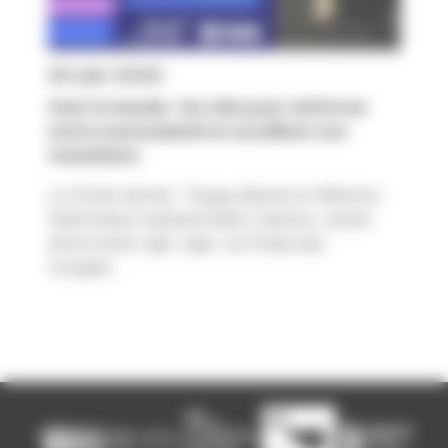
30 juin 2026
Oser le monde : les clés pour renforcer
notre souveraineté et accélérer nos
transitions
Le 29 juin dernier, Tanguy Busnel et Mémona
Dalichampt représentaient Valorial, cluster
d'innovation agri-agro, au Palais des
Congrès...