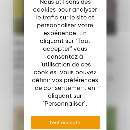
Nous utilisons des
cookies pour analyser
le trafic sur le site et
personnaliser votre
expérience. En
cliquant sur "Tout
28 juil. 2026
accepter" vous
Lancement de STRONGBIONET, pour
consentez à
renforcer et relier les réseaux européens
l’utilisation de ces
de la bioéconomie
cookies. Vous pouvez
Un nouveau projet « Horizon Europe » qui vise
définir vos préférences
à construire un écosystème européen de la
de consentement en
bioéconomie plus...
cliquant sur
"Personnaliser".
Europe & International
Tout accepter