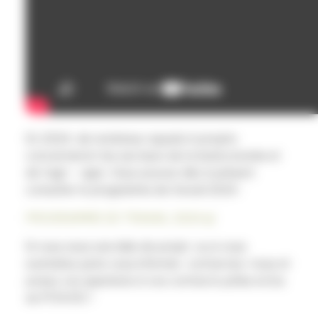
En 2024, de nombreux appels à projets
concerneront les secteurs de la bioéconomie et
de l’agri – agro. Vous pouvez dès à présent
consulter le programme de travail 2024 :
PROGRAMME DE TRAVAIL 2024
Si vous avez une idée de projet, ou si vous
souhaitez juste vous informer, contactez-nous et
posez vos questions à vos contacts pôles et/ou
au PCN EIC !