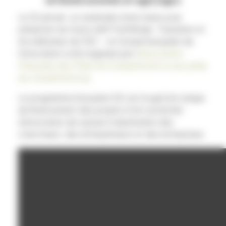
en bioéconomie et agri/agro
Le 22 janvier, un webinaire d’une heure pour
présenter les futurs AAP Pathfinder, Transition et
Accélérateur de l’EIC – le Conseil Européen de
l’innovation a été organisé par l’
Association
Française des Pôles de Compétitivité et ses pôles
de compétitivité
.
Le programme Européen EIC est le guichet unique
de financement des projets à fort potentiel
d’innovation de rupture à destination des
chercheurs, des entrepreneurs et des entreprises.