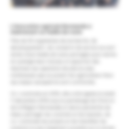
L’innovation agricole Normande a
maintenant sa feuille de route
Près de 30 organismes de recherche, de
développement, de conseil et de service se sont
dotés d’une feuille de route partagée pour mettre
en synergie leurs travaux et apporter des
réponses aux questions de plus en plus
nombreuses que se posent les agriculteurs face
aux enjeux auxquels ils sont confrontés.
Co-construite en 2018, elle a été signée le mardi
11 décembre 2018 sous le parrainage de l’Etat et
de la Région Normandie et devra permettre de
mieux partager les constats et les besoins, de
co-construire les projets et de transférer les
solutions le plus largement possible sur le terrain.