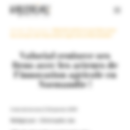
Panneau de gestion des cookies
Accueil
>
Ressources
>
Valorial renforce ses liens avec
les acteurs de l’innovation agricole en Normandie !
Valorial renforce ses
liens avec les acteurs de
l’innovation agricole en
Normandie !
2 min de lecture |
02 janvier 2019
Rédigé par : Christophe Jan