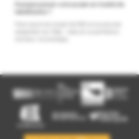
Pourquoi passer votre projet en Comité de
labellisation ?
Parce qu’un bon projet de R&D ne se joue pas
uniquement sur l’idée… mais sur sa pertinence
technico-économique...