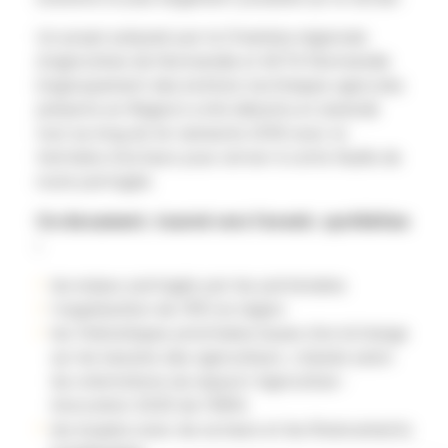
Un projet préparé par la Chambre régionale
d’agriculture de Normandie et ACTA Normandie
(regroupement des instituts techniques agricoles
présents en Région) a été débattu et amendé
tout au long du 1er semestre 2018 avec la
trentaine d’acteurs pour arriver à cette feuille de
route partagée.
Ce document, tourné vers l’avenir, synthétise
:
les enjeux partagés par les partenaires
l’organisation de l’IRD en région
les thématiques prioritaires issues d’un échange
sur les besoins des agriculteurs, classés selon
les orientations du rapport Agriculture-
Innovation 2025 de l’INRA
les moyens avec les acteurs et les financements