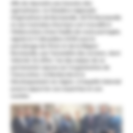
Afin de répondre aux besoins des
agriculteurs, la Chambre régionale
d’agriculture de Normandie, ACTA Normandie
et une trentaine d’acteurs ont travaillé à
l’élaboration d’une feuille de route partagée,
signée le 11 décembre 2018 sous le
parrainage de l’Etat et de la Région
Normandie, par l’ensemble des acteurs, dont
Valorial. En effet, l’un des enjeux de ce
partenariat repose sur l’organisation de
l’Innovation, la Recherche & le
Développement en région, à laquelle Valorial
pourra apporter son expertise et son
soutien.