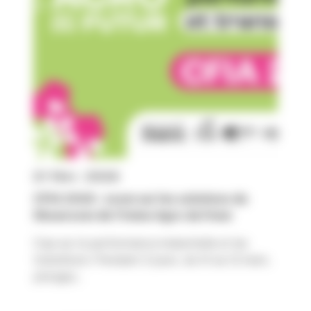
21 févr. 2026
CFIA 2026 : zoom sur les solutions du
Showroom de l’Usine Agro du Futur
Cap sur la performance industrielle et les
transitions ! Pendant 3 jours, du 10 au 12 mars,
plongez...