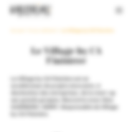
Panneau de gestion des cookies
Accueil
>
Focus adhérent
>
Le Village by CA Finistère
Le Village by CA
Finistère
Le Village by CA Finistère est un
accélérateur de projets innovants, à
destination des entreprises, de la start-up
aux grands groupes. Rencontre avec Gina
GUERREIRO-HERRY, Responsable du Village
by CA Finistère.