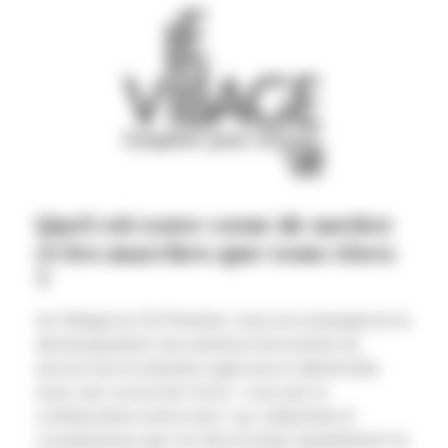
Quel est votre cœur de métier
et les marchés que vous visez
?
Au Village by CA Finistère, nous accompagnons le
développement de solutions innovantes au
service de la transition agricole et alimentaire,
avec une conviction forte : c’est par la
collaboration entre start-up, industriels et
coopératives que l’on fera évoluer durablement la