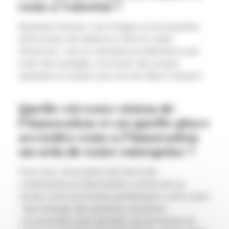
vous à Valorial ?
Rejoindre Valorial, c’est intégrer un écosystème
d’innovation de référence. Dans le cadre
d’Even’Up, c’est un véritable accélérateur pour
créer des synergies, structurer des projets
ambitieux et passer plus vite de l’idée à l’impact.
Quelle est votre vision de
l’innovation et/ou quelle place
accordez-vous à l’innovation
au sein de votre entreprise ?
Pour nous, l’innovation doit être utile,
collaborative et directement connectée au
terrain. Even’Up incarne parfaitement cette vision
: faire émerger des solutions concrètes,
coconstruites avec les start-up porteuses du