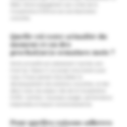
filière. Notre engagement aux côtés de la
Coopérative EVEN en est une illustration
concrète.
Quelle est votre actualité du
moment et/ou des
prochai(ne)s semaines/mois ?
Notre actualité est pleinement tournée vers
Even’Up, Saison 3, un projet structurant pour
nous. Il nous permet d’accélérer le
développement de solutions concrètes, en lien
direct avec les enjeux clés de la Coopérative
EVEN : nutrition, nouveaux usages, performance
industrielle et impact environnemental.
Pour quelles raisons adhérez-