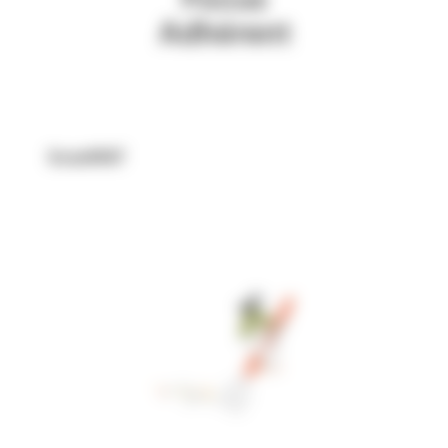
ScanMAT