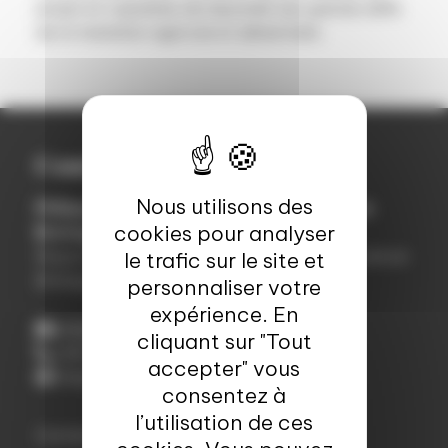
projet et capables de répondre aux grands défis
de la transition agricole et alimentaire.
Contact
Nous utilisons des
Philippe BERTHELOT - Crédit Agricole en
cookies pour analyser
Bretagne
Responsable communication - Crédit Agricole en
le trafic sur le site et
Bretagne
personnaliser votre
expérience. En
philippe.berthelot@ca-bretagne.fr
cliquant sur "Tout
+33 (0)2 99 03 38 05
accepter" vous
https://levillagebycafinistere.com/
consentez à
l’utilisation de ces
Contactez Valorial