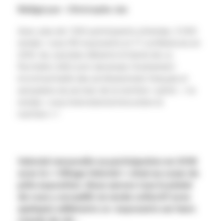
Rédigé par : Christophe Jan
Avec plus de 1 000 participants attendus, 3 000
rendez-vous,150 exposants et 17 conférences en
2016, les Journées Aliments & Santé de La
Rochelle (JAS) sont devenues l’événement
incontournable des professionnels français et
européens du secteur de la nutrition-santé ; « le
rendez-vous international innovation &
nutrition » !
Valorial renouvelle sa participation en 2018
avec le « Village Valorial » situé au coeur du
pôle exposition. Nous aurons tous le plaisir
de vous y accueillir en mode collectif avec
quelques adhérents co-exposants sur leurs
stands de rdv :