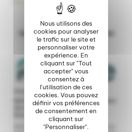
christophe.jan@pole-valorial.fr
Nous utilisons des
cookies pour analyser
Autres ressources pouvant
le trafic sur le site et
vous intéresser
personnaliser votre
expérience. En
cliquant sur "Tout
Innovation & transformation
accepter" vous
Marché & consommation
consentez à
l’utilisation de ces
18 janv. 2024
cookies. Vous pouvez
RéCICLE : Un projet en faveur du réemploi
définir vos préférences
des emballages alimentaires en
de consentement en
Normandie
cliquant sur
"Personnaliser".
RéCICLE : Un projet en faveur du réemploi des