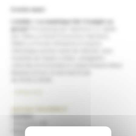
A noter aussi :
L’atelier «
Le numérique fait-il maigrir ou
grossir ?
»
proposé par Valorial et co-animé
par Céline Le Stunff (Food Innov Nutrition),
Hélène Le Pocher (ID2santé et Experte
thématique nutrition santé de Valorial), avec
l’expétise de Youenn Lohéac, enseignant-
chercheur en Economie et comportements Brest
Business School, le mercredi 20 juin
de 12h30 à 13h45.
+ d’infos ici
www.jas-larochelle.fr
Contact :
Christophe JAN
Responsable communication & Veille