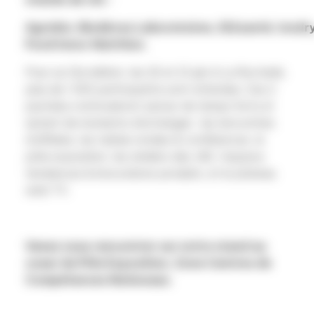
Agrobio,
Biodévas
Laboratoires,
ID2santé,
Inodr
Food Innov Nutrition.
Pour sa 12e édition, les 20 et 21 juin à La Rochelle,
plus de 1 000 participants sont attendus. Ces 2
journées s’articuleront autour de temps forts et
autant de moments d’échanges : les rencontres
d’affaires, les tables rondes & conférences, le
pôle exposition, les ateliers des JAS, l’espace
tendances & innovations produits, et le plateau
web TV.
Venez nous rencontrer sur notre stand au
coeur du Pôle Exposition, Zone Centres de
Compétences Nationaux.