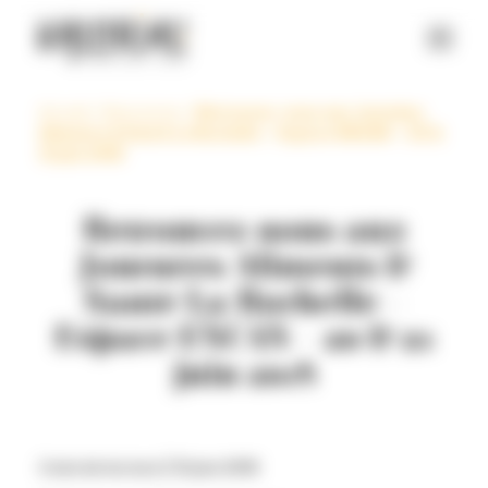
Panneau de gestion des cookies
Accueil
>
Ressources
>
Retrouvez-nous aux Journées
Aliments & Santé La Rochelle – Espace ENCAN – 20 &
21 juin 2018
Retrouvez-nous aux
Journées Aliments &
Santé La Rochelle –
Espace ENCAN – 20 & 21
juin 2018
2 min de lecture |
13 juin 2018