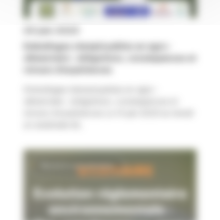
25 juin 2023
Emballages réemployables en agro-
alimentaire : obligations, conséquences et
retours d’expériences
Emballages réemployables en agro-
alimentaire : obligations, conséquences et
retours d’expériences Le 14 juin 2023 se tenait
un webinaire lié...
Marché & consommation