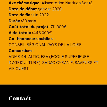
Axe thématique :
Alimentation Nutrition Santé
Date de début :
janvier 2020
Date de fin :
juin 2022
Durée :
30 mois
Coût total du projet :
711 000€
Aide totale :
446 000€
Co-financeurs publics :
CONSEIL RÉGIONAL PAYS DE LA LOIRE
Consortium :
ADMR 44, ALTIC, ESA (ECOLE SUPERIEURE
D'AGRICULTURE), SADAC CYRANIE, SAVEURS ET
VIE OUEST
Contact