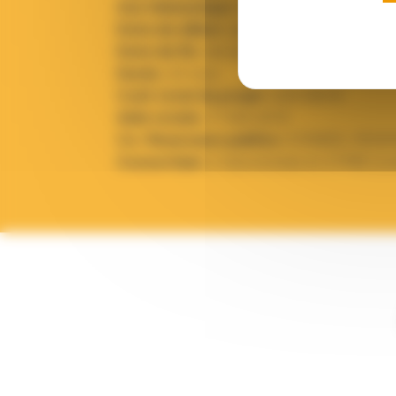
Axe thématique :
Nutrition santé
Date de début :
juin 2006
Date de fin :
décembre 2008
Durée :
24 mois
Coût total du projet :
220 000 €
Aide totale :
77 800,00 €
Co-financeurs publics :
CONSEIL REGI
Consortium :
2 laboratoires et 2 PME (con