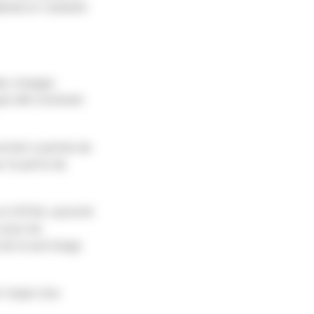
rale et l’obésité
des charges
pé afin d’obtenir
extrait a permis de
r la perte de
à l’EFSA, autorité
pour les
 de la surcharge
 l’objet d’un