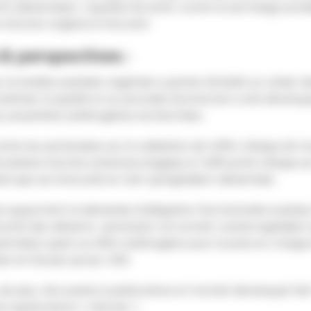
 alimentaires, capable de lutter contre la surcharge pondé
’action original et innovant.
& perspectives :
r la matière première végétale a permis d’établir un cahier 
îtriser la qualité et un procédé d’extraction a été dévelop
ux propriétés satiétogènes recherchées.
tre les partenaires sur la validation de l’effet clinique de l’
anisme d’action pharmacologique et l’efficacité clinique su
nsi que son innocuité en tant qu’ingrédient alimentaire.
 supportent la demande d’allégation fonctionnelle soumise 
urité des aliments, autorisant cet extrait comme ingrédient 
ntaires ayant un effet satiétogène pour la prise en charge
ien en Europe qu’aux USA.
de plus, été soumis à publications et l’extrait développé fait
s applications « minceur ».