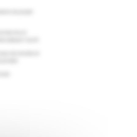
sions du projet
recherche et
cialisant l’actif.
 pays du monde en
 produit.
rait.