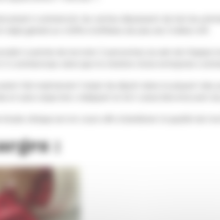
ancement commercial, les ventes dépassent de loin les prévi
t déjà généré un chiffre d’affaires de plus de 2 million d’€.
oduit a permis de recruter 2 personnes au sein de l’équipe 
2 commerciaux ainsi que la création d’une entreprise commer
ulant fait maintenant l’objet de dépôt dans la plupart des
e et sans objection, indiquant le fort caractère innovant du
 étude clinique est en cours afin d’améliorer la qualité de l’ext
argez :