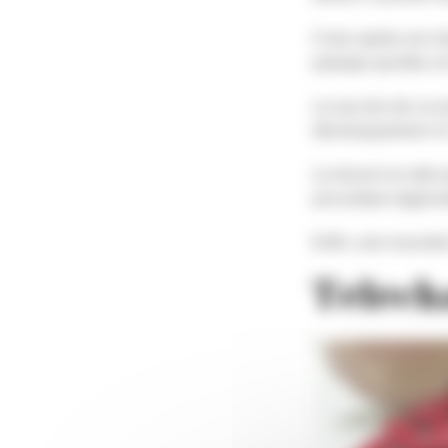
3 ans après son l
puisque qu’elles on
Le succès de ce pr
développement et 
Le brevet en déco
procédure régional
Enfin, une nouvelle
Téléch