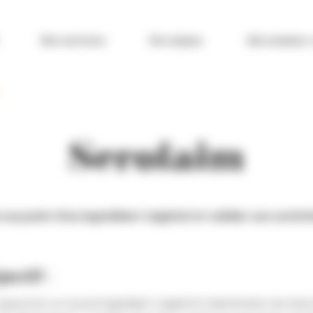
Nos services
Vos enjeux
Qui sommes-
Serofaim
e au point d’un ingrédient végétal et valider son activi
ectif :
 apporter un nouvel ingrédient végétal à destination du mar