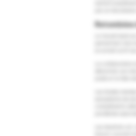
santé/compléments
par un mécanisme d
Retombées 
Le travail mené su
permettant d’en ma
un extrait actif a
La collaboration en
démontrer son méc
poids et la faim ai
Les études menées
européenne de séc
compléments alime
pondérale aussi b
Les résultats ont, 
brevet couvrant le