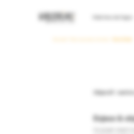
Panneau de gestion des cookies
Club Inno de l’agro
Accueil
>
Nos success stories
>
Serofaim
Objectif : mettr
Enjeux & obj
Ce projet visait à