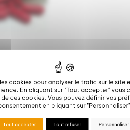
 du projet
des cookies pour analyser le trafic sur le site 
ience. En cliquant sur "Tout accepter" vous
on de ces cookies. Vous pouvez définir vos pr
s satiétogènes d'un ingrédient / complément alimentaire vé
consentement en cliquant sur "Personnaliser"
lsifs du comportement alimentaire liés au stress
Tout accepter
Tout refuser
Personnaliser
tif