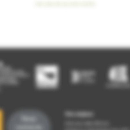
Voir plus de success stories
Vos enjeux
Nous
Faire une veille efficace
contacte