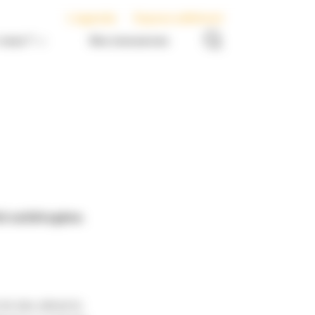
L’agenda
Espace adhérent
nous ?
Nos ressources
té satiétogène.
ché des aliments